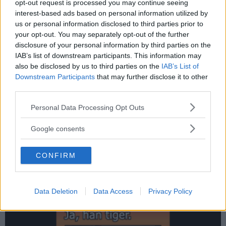
opt-out request is processed you may continue seeing
interest-based ads based on personal information utilized by
us or personal information disclosed to third parties prior to
Mannen tröttnade på sin frus frågor – då säger han...
your opt-out. You may separately opt-out of the further
disclosure of your personal information by third parties on the
IAB’s list of downstream participants. This information may
also be disclosed by us to third parties on the
IAB’s List of
Downstream Participants
that may further disclose it to other
third parties.
Please note that this website/app uses one or more Google
Personal Data Processing Opt Outs
services and may gather and store information including but
not limited to your visit or usage behaviour. You may click to
Google consents
grant or deny consent to Google and its third-party tags to
use your data for below specified purposes in below Google
CONFIRM
consent section.
Brukar ni också försöka andas tystare...
Data Deletion
Data Access
Privacy Policy