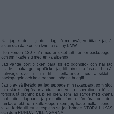
När jag körde till jobbet idag på motorvägen, tittade jag åt
sidan och där kom en kvinna i en ny BMW.
Hon körde i 120 km/h med ansiktet tätt framför backspegeln
och sminkade sig med en kajalpenna.
Jag vände bort blicken bara för ett ögonblick och när jag
tittade tillbaka igen upptäcker jag till min stora fasa att hon är
halvvägs över i min fil - fortfarande med ansiktet i
backspegeln och kajalpennan i högsta hugg!!!
Jag blev så livrädd att jag tappade min rakapparat som slog
min skinksmörgås ur andra handen. I desperationen för att
försöka få ordning på bilen igen, som jag styrde med knäna
mot ratten, tappade jag mobiltelefonen från örat och den
ramlade rakt ner i kaffekoppen som jag hade mellan benen,
vilket ledde till ett jättesplash så jag brände STORA LUKAS
och dom RUNDA TVILLINGARNA,