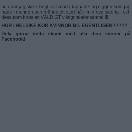
och när jag skrek högt av smärta tappade jag ciggen som jag
hade i munnen och brände ett stort hål i min nya skjorta - och
dessutom bröts ett VÄLDIGT viktigt telefonsamtal!!!!
HUR I HELSIKE KÖR KVINNOR BIL EGENTLIGEN?????
Dela gärna detta skämt med alla dina vänner på
Facebook!