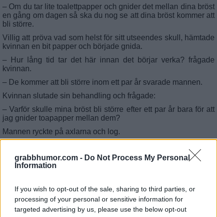
– Om du tar lite toalettpapper och gnider det mellan dina bröst
en gång om dagen så ska du nog se att dina bröst kommer att
bli större.
Villig att pröva vad som helst för sitt utseendes skull, hämtade
kvinnan en bit papper och började gnida.
– Hur lång tid tar det här innan det börjar verka? frågade
kvinnan.
– De kommer att bli större inom ett par år svarade mannen.
Kvinnan slutade sin behandling och frågade:
– Varför skulle mina bröst bli större efter ett par år bara för att
jag gnider toapapper mellan dem?
Mannen ryckte på axlarna och log.
– Varför inte? Har det funkat på ditt arsle så funkar det väl
på brösten.
grabbhumor.com -
Do Not Process My Personal
Information
If you wish to opt-out of the sale, sharing to third parties, or
processing of your personal or sensitive information for
targeted advertising by us, please use the below opt-out