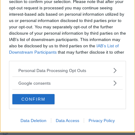
section to confirm your selection. Please note that after your
opt-out request is processed you may continue seeing
interest-based ads based on personal information utilized by
us or personal information disclosed to third parties prior to
your opt-out. You may separately opt-out of the further
disclosure of your personal information by third parties on the
IAB’s list of downstream participants. This information may
also be disclosed by us to third parties on the
IAB’s List of
Downstream Participants
that may further disclose it to other
third parties.
Please note that this website/app uses one or more Google
Personal Data Processing Opt Outs
services and may gather and store information including but
not limited to your visit or usage behaviour. You may click to
Google consents
grant or deny consent to Google and its third-party tags to
use your data for below specified purposes in below Google
CONFIRM
consent section.
Du kanske också gillar
Data Deletion
Data Access
Privacy Policy