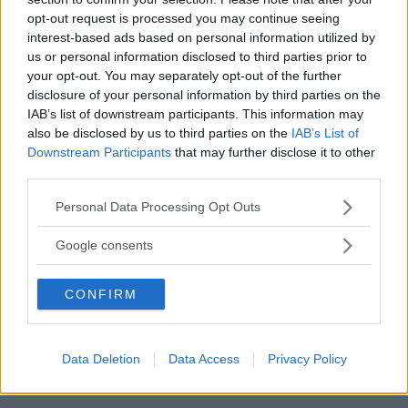
opt-out request is processed you may continue seeing
April ser väldigt ung ut men faktum är att hon är 44 år gammal.
interest-based ads based on personal information utilized by
”Män gillar mig tills jag berättar hur gammal jag är. ” skriver
us or personal information disclosed to third parties prior to
April.
your opt-out. You may separately opt-out of the further
Seriöst – Hur gammal trodde du att hon var? Kommentera
disclosure of your personal information by third parties on the
gärna på Facebook!
IAB’s list of downstream participants. This information may
also be disclosed by us to third parties on the
IAB’s List of
källa
Downstream Participants
that may further disclose it to other
third parties.
Please note that this website/app uses one or more Google
Personal Data Processing Opt Outs
services and may gather and store information including but
not limited to your visit or usage behaviour. You may click to
Google consents
grant or deny consent to Google and its third-party tags to
use your data for below specified purposes in below Google
CONFIRM
consent section.
Data Deletion
Data Access
Privacy Policy