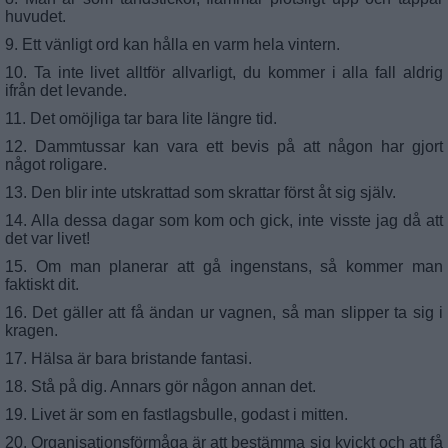
huvudet.
9. Ett vänligt ord kan hålla en varm hela vintern.
10. Ta inte livet alltför allvarligt, du kommer i alla fall aldrig
ifrån det levande.
11. Det omöjliga tar bara lite längre tid.
12. Dammtussar kan vara ett bevis på att någon har gjort
något roligare.
13. Den blir inte utskrattad som skrattar först åt sig själv.
14. Alla dessa dagar som kom och gick, inte visste jag då att
det var livet!
15. Om man planerar att gå ingenstans, så kommer man
faktiskt dit.
16. Det gäller att få ändan ur vagnen, så man slipper ta sig i
kragen.
17. Hälsa är bara bristande fantasi.
18. Stå på dig. Annars gör någon annan det.
19. Livet är som en fastlagsbulle, godast i mitten.
20. Organisationsförmåga är att bestämma sig kvickt och att få