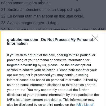
någon annan att göra arbetet.
21. Smärta är hörnstenen mellan kropp och själ.
22. En kvinna utan man är som en fisk utan cykel.
23. Avlasta morgondagen – i dag.
24. Teori är när man vet allting men ingenting fungerar. Praktik
är när allt fungerar men ingen vet varför. På denna arbetsplats
är teori och praktik förenade…..ingenting fungerar och ingen
grabbhumor.com -
Do Not Process My Personal
vet varför.
Information
25. Var som en anka. Ovanför ytan, se lugn och samlad ut,
under ytan, paddla utav bara sjutton.
If you wish to opt-out of the sale, sharing to third parties, or
processing of your personal or sensitive information for
targeted advertising by us, please use the below opt-out
section to confirm your selection. Please note that after your
opt-out request is processed you may continue seeing
interest-based ads based on personal information utilized by
us or personal information disclosed to third parties prior to
your opt-out. You may separately opt-out of the further
disclosure of your personal information by third parties on the
IAB’s list of downstream participants. This information may
also be disclosed by us to third parties on the
IAB’s List of