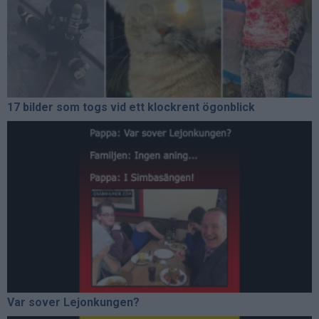
17 bilder som togs vid ett klockrent ögonblick
Var sover Lejonkungen?