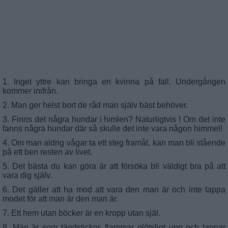
1. Inget yttre kan bringa en kvinna på fall. Undergången
kommer inifrån.
2. Man ger helst bort de råd man själv bäst behöver.
3. Finns det några hundar i himlen? Naturligtvis ! Om det inte
fanns några hundar där så skulle det inte vara någon himmel!
4. Om man aldrig vågar ta ett steg framåt, kan man bli stående
på ett ben resten av livet.
5. Det bästa du kan göra är att försöka bli väldigt bra på att
vara dig själv.
6. Det gäller att ha mod att vara den man är och inte tappa
modet för att man är den man är.
7. Ett hem utan böcker är en kropp utan själ.
8. Män är som tändstickor, flammar plötsligt upp och tappar