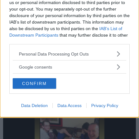
us or personal information disclosed to third parties prior to
your opt-out. You may separately opt-out of the further
disclosure of your personal information by third parties on the
IAB’s list of downstream participants. This information may
also be disclosed by us to third parties on the
IAB’s List of
Downstream Participants
that may further disclose it to other
third parties.
Please note that this website/app uses one or more Google
Personal Data Processing Opt Outs
services and may gather and store information including but
not limited to your visit or usage behaviour. You may click to
Google consents
grant or deny consent to Google and its third-party tags to
use your data for below specified purposes in below Google
En lastbilschaufför är ute på en långkörning och p...
CONFIRM
consent section.
Data Deletion
Data Access
Privacy Policy