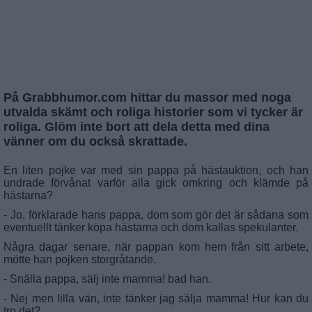
På Grabbhumor.com hittar du massor med noga
utvalda skämt och roliga historier som vi tycker är
roliga. Glöm inte bort att dela detta med dina
vänner om du också skrattade.
En liten pojke var med sin pappa på hästauktion, och han
undrade förvånat varför alla gick omkring och klämde på
hästarna?
- Jo, förklarade hans pappa, dom som gör det är sådana som
eventuellt tänker köpa hästarna och dom kallas spekulanter.
Några dagar senare, när pappan kom hem från sitt arbete,
mötte han pojken storgråtande.
- Snälla pappa, sälj inte mamma! bad han.
- Nej men lilla vän, inte tänker jag sälja mamma! Hur kan du
tro det?