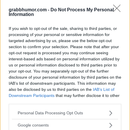
grabbhumor.com -
Do Not Process My Personal
Information
If you wish to opt-out of the sale, sharing to third parties, or
Du kanske också gillar
processing of your personal or sensitive information for
targeted advertising by us, please use the below opt-out
section to confirm your selection. Please note that after your
opt-out request is processed you may continue seeing
interest-based ads based on personal information utilized by
us or personal information disclosed to third parties prior to
your opt-out. You may separately opt-out of the further
disclosure of your personal information by third parties on the
IAB’s list of downstream participants. This information may
also be disclosed by us to third parties on the
IAB’s List of
Downstream Participants
that may further disclose it to other
third parties.
Please note that this website/app uses one or more Google
Personal Data Processing Opt Outs
services and may gather and store information including but
20 otroligt roliga citat från patientjournaler so...
not limited to your visit or usage behaviour. You may click to
Google consents
grant or deny consent to Google and its third-party tags to