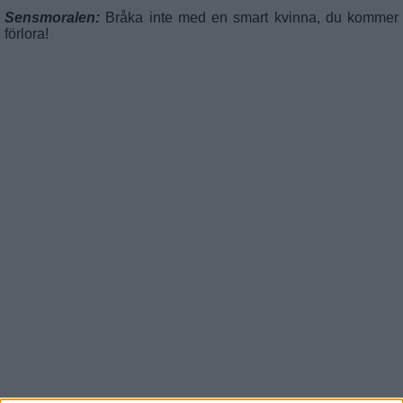
Sensmoralen:
Bråka inte med en smart kvinna, du kommer
förlora!