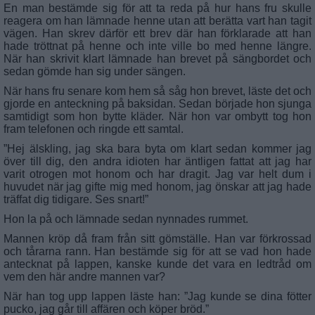
En man bestämde sig för att ta reda på hur hans fru skulle
reagera om han lämnade henne utan att berätta vart han tagit
vägen. Han skrev därför ett brev där han förklarade att han
hade tröttnat på henne och inte ville bo med henne längre.
När han skrivit klart lämnade han brevet på sängbordet och
sedan gömde han sig under sängen.
När hans fru senare kom hem så såg hon brevet, läste det och
gjorde en anteckning på baksidan. Sedan började hon sjunga
samtidigt som hon bytte kläder. När hon var ombytt tog hon
fram telefonen och ringde ett samtal.
”Hej älskling, jag ska bara byta om klart sedan kommer jag
över till dig, den andra idioten har äntligen fattat att jag har
varit otrogen mot honom och har dragit. Jag var helt dum i
huvudet när jag gifte mig med honom, jag önskar att jag hade
träffat dig tidigare. Ses snart!”
Hon la på och lämnade sedan nynnades rummet.
Mannen kröp då fram från sitt gömställe. Han var förkrossad
och tårarna rann. Han bestämde sig för att se vad hon hade
antecknat på lappen, kanske kunde det vara en ledtråd om
vem den här andre mannen var?
När han tog upp lappen läste han: ”Jag kunde se dina fötter
pucko, jag går till affären och köper bröd.”