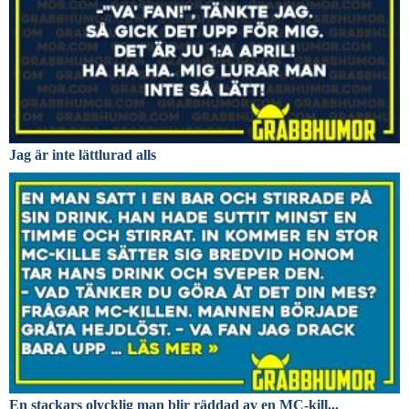
Jag är inte lättlurad alls
En stackars olycklig man blir räddad av en MC-kill...