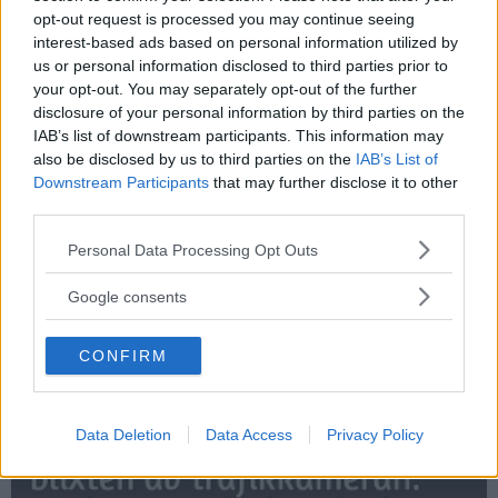
opt-out request is processed you may continue seeing
interest-based ads based on personal information utilized by
us or personal information disclosed to third parties prior to
your opt-out. You may separately opt-out of the further
Grattis till att du vann diskussionen med din flic...
disclosure of your personal information by third parties on the
IAB’s list of downstream participants. This information may
also be disclosed by us to third parties on the
IAB’s List of
Downstream Participants
that may further disclose it to other
third parties.
Please note that this website/app uses one or more Google
Personal Data Processing Opt Outs
services and may gather and store information including but
not limited to your visit or usage behaviour. You may click to
Google consents
grant or deny consent to Google and its third-party tags to
use your data for below specified purposes in below Google
CONFIRM
consent section.
Vad heter Robin Hoods granne?
Data Deletion
Data Access
Privacy Policy