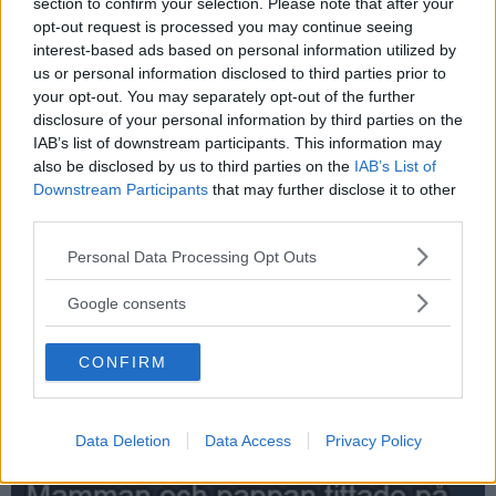
section to confirm your selection. Please note that after your
opt-out request is processed you may continue seeing
interest-based ads based on personal information utilized by
us or personal information disclosed to third parties prior to
your opt-out. You may separately opt-out of the further
Hugo är lite för lat för att skriva - men väldigt ...
disclosure of your personal information by third parties on the
IAB’s list of downstream participants. This information may
also be disclosed by us to third parties on the
IAB’s List of
Downstream Participants
that may further disclose it to other
third parties.
Please note that this website/app uses one or more Google
Personal Data Processing Opt Outs
services and may gather and store information including but
not limited to your visit or usage behaviour. You may click to
Google consents
grant or deny consent to Google and its third-party tags to
use your data for below specified purposes in below Google
CONFIRM
consent section.
Vad hände med pengarna?
Data Deletion
Data Access
Privacy Policy