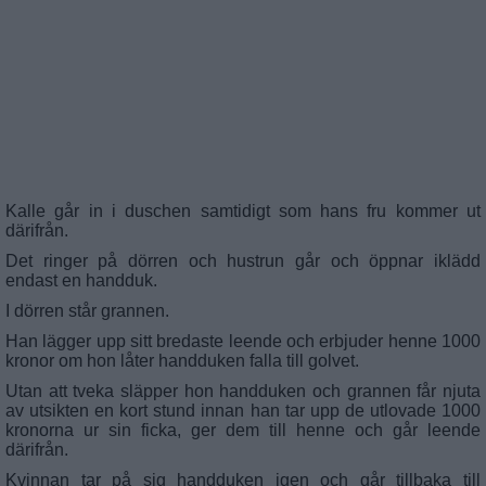
Kalle går in i duschen samtidigt som hans fru kommer ut
därifrån.
Det ringer på dörren och hustrun går och öppnar iklädd
endast en handduk.
I dörren står grannen.
Han lägger upp sitt bredaste leende och erbjuder henne 1000
kronor om hon låter handduken falla till golvet.
Utan att tveka släpper hon handduken och grannen får njuta
av utsikten en kort stund innan han tar upp de utlovade 1000
kronorna ur sin ficka, ger dem till henne och går leende
därifrån.
Kvinnan tar på sig handduken igen och går tillbaka till