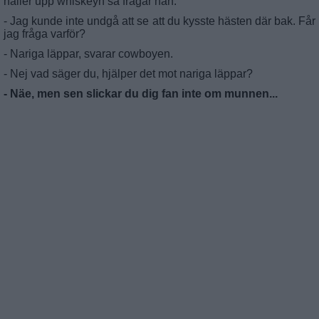
häller upp whiskeyn så frågar han:
- Jag kunde inte undgå att se att du kysste hästen där bak. Får
jag fråga varför?
- Nariga läppar, svarar cowboyen.
- Nej vad säger du, hjälper det mot nariga läppar?
- Näe, men sen slickar du dig fan inte om munnen...