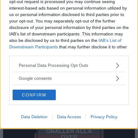
opt-out request is processed you may continue seeing
interest-based ads based on personal information utilized by
us or personal information disclosed to third parties prior to
Borde vi inte försöka hitta intelligent liv på jor...
your opt-out. You may separately opt-out of the further
disclosure of your personal information by third parties on the
IAB’s list of downstream participants. This information may
also be disclosed by us to third parties on the
IAB’s List of
Downstream Participants
that may further disclose it to other
third parties.
Please note that this website/app uses one or more Google
Personal Data Processing Opt Outs
services and may gather and store information including but
not limited to your visit or usage behaviour. You may click to
Google consents
grant or deny consent to Google and its third-party tags to
use your data for below specified purposes in below Google
CONFIRM
consent section.
Trafikkameran
Data Deletion
Data Access
Privacy Policy