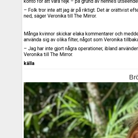
konto för att vara fejk – på grund av hennes utseende
– Folk tror inte att jag är på riktigt. Det är orättvist
ned, säger Veronika till The Mirror.
Många kvinnor skickar elaka kommentarer och meddelan
använda sig av olika filter, något som Veronika tillbak
– Jag har inte gjort några operationer, ibland använder j
Veronika till The Mirror.
källa
Brö